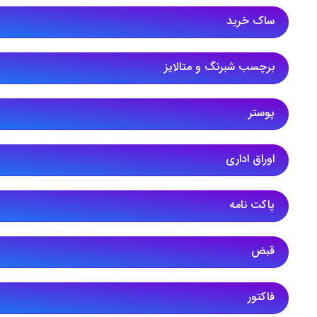
ساک خرید
برچسب شبرنگ و متالایز
پوستر
اوراق اداری
پاکت نامه
قبض
فاکتور