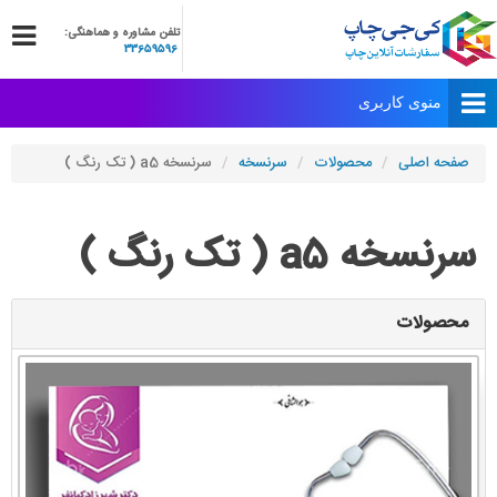
تلفن مشاوره و هماهنگی:
33659596
صفحه اصلی
محصولات
سرنسخه
سرنسخه a5 ( تک رنگ )
سرنسخه a5 ( تک رنگ )
محصولات