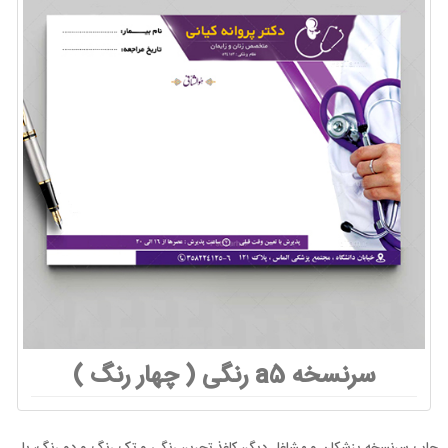
سرنسخه a5 رنگی ( چهار رنگ )