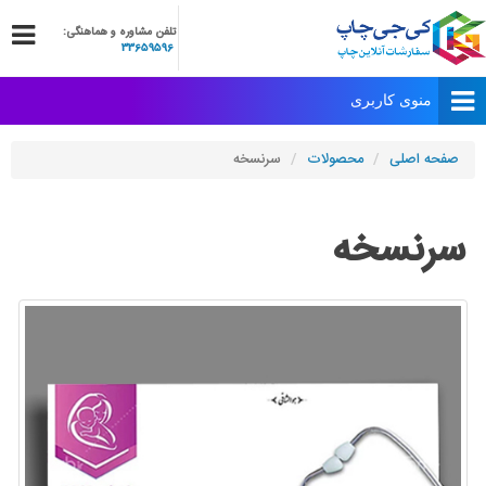
تلفن مشاوره و هماهنگی:
33659596
صفحه اصلی
محصولات
سرنسخه
سرنسخه